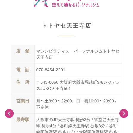
トトヤセ天王寺店
店 舗
店
ヤセ
マシンピラティス・パーソナルジムトトヤセ
天王寺店
電 話
電
070-8454-2201
住 所
住
6-
〒543-0056 大阪府大阪市堀越町9-6レジデン
スJUKO天王寺501
営業日
営
 /
月〜土8:00〜22:00、日・祝10:00〜20:00 /
不定休
最寄駅
最
堂筋
大阪市のJR天王寺駅 徒歩3分 / 御堂筋天王寺
急電鉄
駅 徒歩4分 / 谷町線天王寺駅 徒歩3分 / 谷町
JR塚
線阿倍野駅 徒歩11分 / 大阪阿倍野橋駅 徒歩