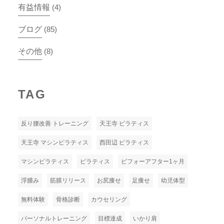
有益情報
(4)
ブログ
(85)
その他
(8)
TAG
反り腰改善 トレーニング
天王寺 ピラティス
天王寺 マシンピラティス
西田辺 ピラティス
マシンピラティス
ピラティス
ビフォーアフター1ヶ月
浮腫み
筋膜リリース
お尻痩せ
足痩せ
幼児体型
無料体験
骨格診断
カウセリング
パーソナルトレーニング
目標達成
いかり肩