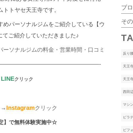
ブ
ムトトヤセ天王寺です。
そ
すめパーソナルジムをご紹介している【ウ
】にてご紹介していただきました♪
T
パーソナルジムの料金・営業時間・口コミ
反り
——————————————————-
天王寺
LINE
→
クリック
天王
西田辺
マシ
Instagram
ラ→
クリック
ピラ
定】で無料体験実施中☆
ビフ