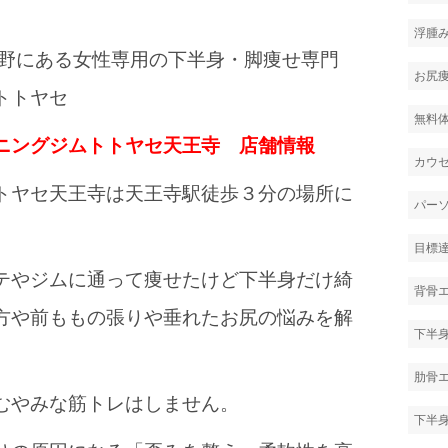
浮腫
倍野にある女性専用の下半身・脚痩せ専門
お尻
トトヤセ
無料
ニングジムトトヤセ天王寺 店舗情報
カウ
トヤセ天王寺は天王寺駅徒歩３分の場所に
パー
目標
テやジムに通って痩せたけど下半身だけ綺
背骨
方や前ももの張りや垂れたお尻の悩みを解
下半
肋骨
むやみな筋トレはしません。
下半