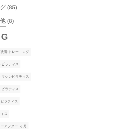
ログ
(85)
の他
(8)
AG
腰改善 トレーニング
 ピラティス
寺 マシンピラティス
 ピラティス
ンピラティス
ティス
ォーアフター1ヶ月