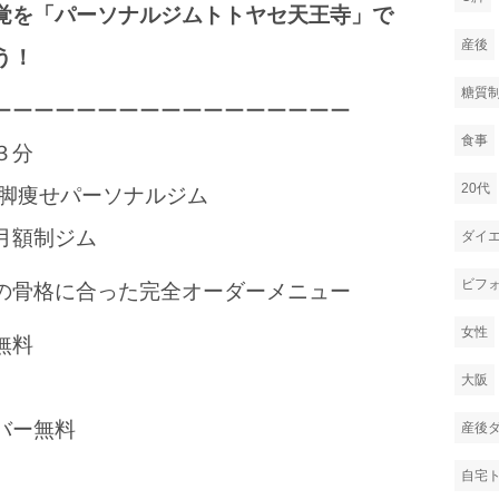
覚を「パーソナルジムトトヤセ天王寺」で
産後
う！
糖質
ーーーーーーーーーーーーーーーーー
食事
３分
20代
/脚痩せパーソナルジム
月額制ジム
ダイ
ビフ
の骨格に合った完全オーダーメニュー
女性
無料
大阪
バー無料
産後
自宅