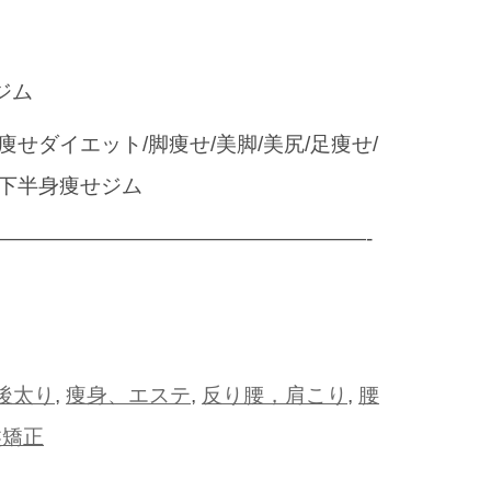
ジム
痩せダイエット/脚痩せ/美脚/美尻/足痩せ/
/下半身痩せジム
——————————————————-
r
cebook
Email
後太り
,
痩身、エステ
,
反り腰，肩こり
,
腰
盤矯正