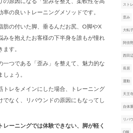
りの原因になる
「歪みを整え、柔軟性を高
スト
効率の良いトレーニングメソッド
です。
歪み
脂肪の付いた脚、垂るんだお尻、O脚やX
大転
悩みを抱えたお客様の下半身を誰もが憧れ
阿倍
きます。
西田
の一つである「歪み」を整えて、魅力的な
長居
ましょう。
運動
筋トレをメインにした場合、トレーニング
天王
けでなく、リバウンドの原因にもなってし
自体
リバ
トレーニングでは体験できない、脚が軽く
O脚