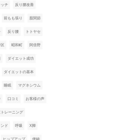
レッチ
反り腰改善
前もも張り
股関節
子
反り腰
トトヤセ
野区
昭和町
阿倍野
辺
ダイエット成功
ダイエットの基本
睡眠
マグネシウム
寺
口コミ
お客様の声
重トレーニング
ウンド
呼吸
X脚
ヒップアップ
便秘