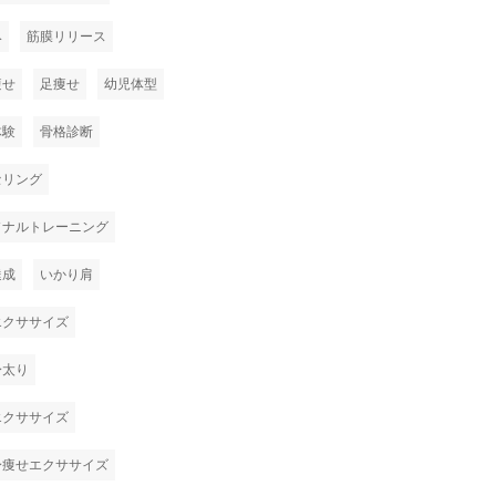
み
筋膜リリース
痩せ
足痩せ
幼児体型
体験
骨格診断
セリング
ソナルトレーニング
達成
いかり肩
エクササイズ
身太り
エクササイズ
身痩せエクササイズ