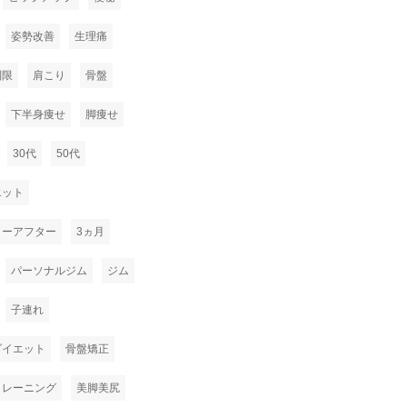
姿勢改善
生理痛
制限
肩こり
骨盤
下半身痩せ
脚痩せ
30代
50代
エット
ォーアフター
3ヵ月
パーソナルジム
ジム
子連れ
ダイエット
骨盤矯正
トレーニング
美脚美尻