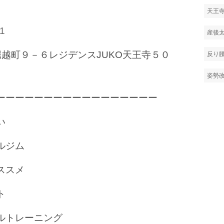
天王
1
産後
堀越町９－６レジデンスJUKO天王寺５０
反り
姿勢
ーーーーーーーーーーーーーーーーー
い
ルジム
ススメ
ト
ルトレーニング