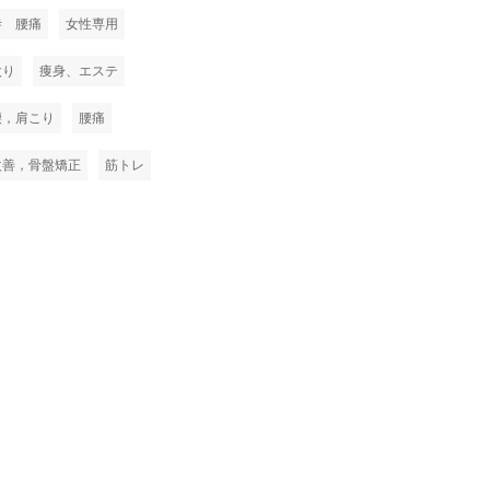
寺 腰痛
女性専用
太り
痩身、エステ
腰，肩こり
腰痛
改善，骨盤矯正
筋トレ