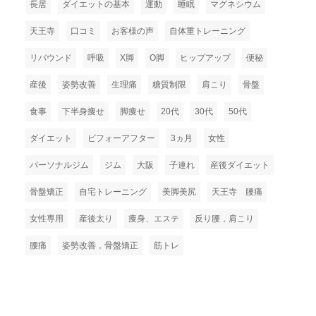
長居
ダイエットの基本
運動
睡眠
マグネシウム
天王寺
口コミ
お客様の声
自体重トレーニング
リバウンド
呼吸
X脚
O脚
ヒップアップ
便秘
産後
姿勢改善
生理痛
糖質制限
肩こり
骨盤
食事
下半身痩せ
脚痩せ
20代
30代
50代
ダイエット
ビフォーアフター
3ヵ月
女性
パーソナルジム
ジム
大阪
子連れ
産後ダイエット
骨盤矯正
自宅トレーニング
美脚美尻
天王寺 腰痛
女性専用
産後太り
痩身、エステ
反り腰，肩こり
腰痛
姿勢改善，骨盤矯正
筋トレ