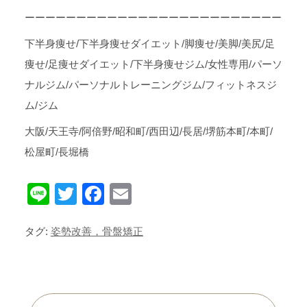
ーーーーーーーーーーーーーーーーーーーーーーーーー
下半身痩せ/下半身痩せダイエット/脚痩せ/美脚/美尻/足
痩せ/足痩せダイエット/下半身痩せジム/女性専用/パーソ
ナルジム/パーソナルトレーニングジム/フィットネスジ
ム/ジム
大阪/天王寺/阿倍野/昭和町/西田辺/長居/堺筋本町/本町/
松屋町/長堀橋
Line
Twitter
Facebook
Email
タグ:
姿勢改善，骨盤矯正