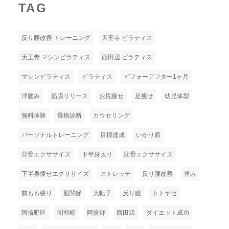
TAG
反り腰改善 トレーニング
天王寺 ピラティス
天王寺 マシンピラティス
西田辺 ピラティス
マシンピラティス
ピラティス
ビフォーアフター1ヶ月
浮腫み
筋膜リリース
お尻痩せ
足痩せ
幼児体型
無料体験
骨格診断
カウセリング
パーソナルトレーニング
目標達成
いかり肩
背骨エクササイズ
下半身太り
肋骨エクササイズ
下半身痩せエクササイズ
ストレッチ
反り腰改善
歪み
前もも張り
股関節
大転子
反り腰
トトヤセ
阿倍野区
昭和町
阿倍野
西田辺
ダイエット成功