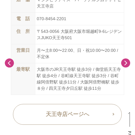
天王寺店
電 話
電
070-8454-2201
住 所
住
6-
〒543-0056 大阪府大阪市堀越町9-6レジデン
スJUKO天王寺501
営業日
営
 /
月〜土8:00〜22:00、日・祝10:00〜20:00 /
不定休
最寄駅
最
堂筋
大阪市のJR天王寺駅 徒歩3分 / 御堂筋天王寺
急電鉄
駅 徒歩4分 / 谷町線天王寺駅 徒歩3分 / 谷町
JR塚
線阿倍野駅 徒歩11分 / 大阪阿倍野橋駅 徒歩
８分 / 四天王寺夕日丘駅 徒歩11分
天王寺店ページへ